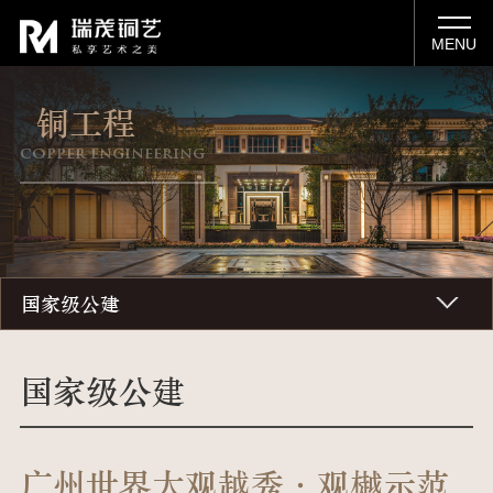
MENU
铜工程
copper engineering
国家级公建
国家级公建
广州世界大观越秀·观樾示范