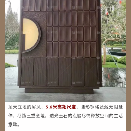
顶天立地的屏风，
5.6米高拓尺度
，弧形铜格蕴藏无限延
伸，尽揽三重意境，透光玉石的点缀尽情释放空间的生活
意趣。