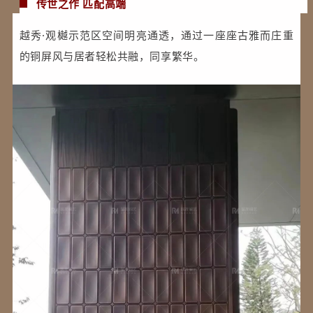
传世之作 匹配高端
越秀·观樾示范区空间明亮通透，通过一座座古雅而庄重
的铜屏风与居者轻松共融，同享繁华。