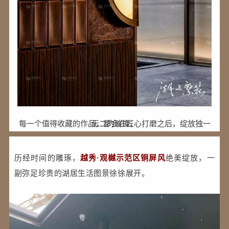
每一个值得收藏的作品，都会在匠心打磨之后，绽放独一无二的璀璨。
历经时间的雕琢，
越秀·观樾示范区铜屏风
绝美绽放，一
副弥足珍贵的湖居生活图景徐徐展开。