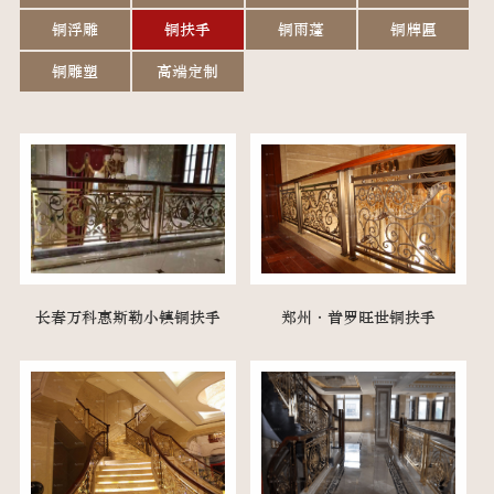
铜浮雕
铜扶手
铜雨蓬
铜牌匾
铜雕塑
高端定制
长春万科惠斯勒小镇铜扶手
郑州·普罗旺世铜扶手