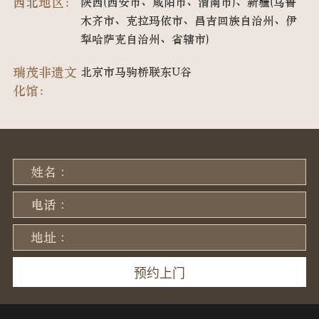
西北地区：
陕西(西安市、咸阳市、渭南市)、新疆(乌鲁
木齐市、克拉玛依市、昌吉回族自治州、伊
犁哈萨克自治州、省辖市)
瑞茂非遗文
北京市马驹桥联东U谷
化馆：
姓名 :
电话 :
地址 :