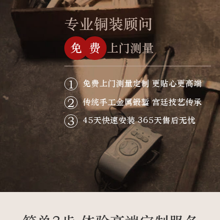
专业铜装顾问
免
费
上门测量
1
免费上门测量定制 更贴心更高端
2
传统手工金属锻錾 宫廷技艺传承
3
45天快速安装 365天售后无忧