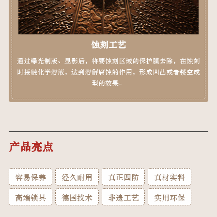
蚀刻工艺
通过曝光制版、显影后，将要蚀刻区域的保护膜去除，在蚀刻
时接触化学溶液，达到溶解腐蚀的作用，形成凹凸或者镂空成
型的效果。
产品亮点
容易保养
经久耐用
真正四防
真材实料
高端锁具
德国技术
非遗工艺
实用环保